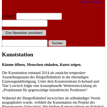
BüBa Videokanal
E-Mail
*
Kunststation
Räume öffnen, Menschen einladen, Kunst zeigen.
Die Kunststation entstand 2014 als zunächst temporärer
Ausstellungsraum des BürgerBahnhofs in der ehemaligen
Expressgutabfertigung. Unter dem Kuratorenteam Eckehard und
Tine Lowisch folgte eine konzeptionelle Weiterentwicklung als
„Projektraum für gegenwärtige künstlerische Positionen“.
Während der BürgerBahnhof inzwischen als selbständiger Verein
ausgegliedert wurde, verblieb die Kunststation ein Projekt des
Bürgervereins Vohwinkel. Wir bleiben Kulturnachbarn im Bahnhof.