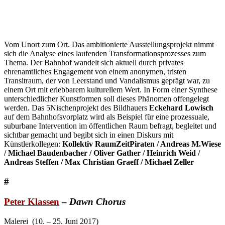
Vom Unort zum Ort. Das ambitionierte Ausstellungsprojekt nimmt
sich die Analyse eines laufenden Transformationsprozesses zum
Thema. Der Bahnhof wandelt sich aktuell durch privates
ehrenamtliches Engagement von einem anonymen, tristen
Transitraum, der von Leerstand und Vandalismus geprägt war, zu
einem Ort mit erlebbarem kulturellem Wert. In Form einer Synthese
unterschiedlicher Kunstformen soll dieses Phänomen offengelegt
werden. Das 5Nischenprojekt des Bildhauers
Eckehard Lowisch
auf dem Bahnhofsvorplatz wird als Beispiel für eine prozessuale,
suburbane Intervention im öffentlichen Raum befragt, begleitet und
sichtbar gemacht und begibt sich in einen Diskurs mit
Künstlerkollegen:
Kollektiv RaumZeitPiraten / Andreas M.Wiese
/ Michael Baudenbacher / Oliver Gather / Heinrich Weid /
Andreas Steffen / Max Christian Graeff / Michael Zeller
#
Peter Klassen
–
Dawn Chorus
Malerei (10. – 25. Juni 2017)