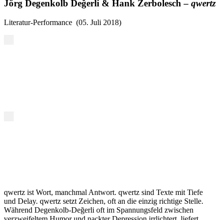
Jörg Degenkolb Değerli & Hank Zerbolesch –
qwertz
Literatur-Performance (05. Juli 2018)
qwertz ist Wort, manchmal Antwort. qwertz sind Texte mit Tiefe
und Delay. qwertz setzt Zeichen, oft an die einzig richtige Stelle.
Während Degenkolb-Değerli oft im Spannungsfeld zwischen
verzweifeltem Humor und nackter Depression irrlichtert, liefert