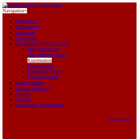
Navigation
+
Mitmachen!
Willkommen
Programm
Vermietung
Das Projekt BürgerBahnhof
Idee & Konzept
Was bisher geschah
Kunststation
Pressespiegel
Freunde & Förderer
Unser Bahnhof
Unser Stadtteil
English Summary
Anreise
Kontakt
Impressum / Datenschutz
BürgerBahnhof