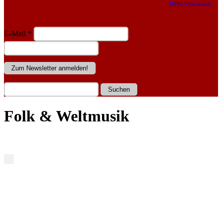
BüBa Videokanal
E-Mail
*
Folk & Weltmusik