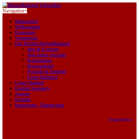
Navigation
+
Mitmachen!
Willkommen
Programm
Vermietung
Das Projekt BürgerBahnhof
Idee & Konzept
Was bisher geschah
Kunststation
Pressespiegel
Freunde & Förderer
Unser Bahnhof
Unser Stadtteil
English Summary
Anreise
Kontakt
Impressum / Datenschutz
BürgerBahnhof