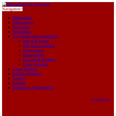
Navigation
+
Mitmachen!
Willkommen
Programm
Vermietung
Das Projekt BürgerBahnhof
Idee & Konzept
Was bisher geschah
Kunststation
Pressespiegel
Freunde & Förderer
Unser Bahnhof
Unser Stadtteil
English Summary
Anreise
Kontakt
Impressum / Datenschutz
BürgerBahnhof