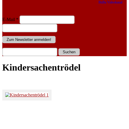
BüBa Videokanal
E-Mail
*
Kindersachentrödel