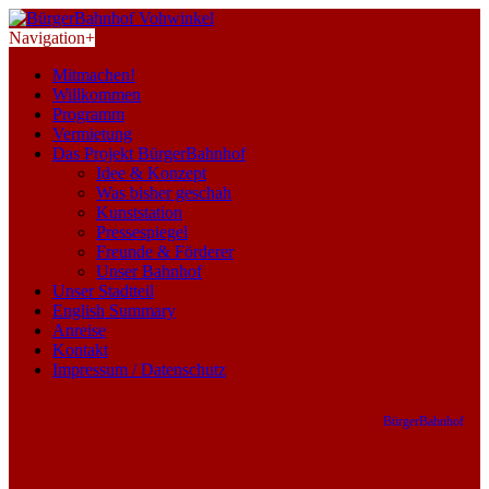
Navigation
+
Mitmachen!
Willkommen
Programm
Vermietung
Das Projekt BürgerBahnhof
Idee & Konzept
Was bisher geschah
Kunststation
Pressespiegel
Freunde & Förderer
Unser Bahnhof
Unser Stadtteil
English Summary
Anreise
Kontakt
Impressum / Datenschutz
BürgerBahnhof