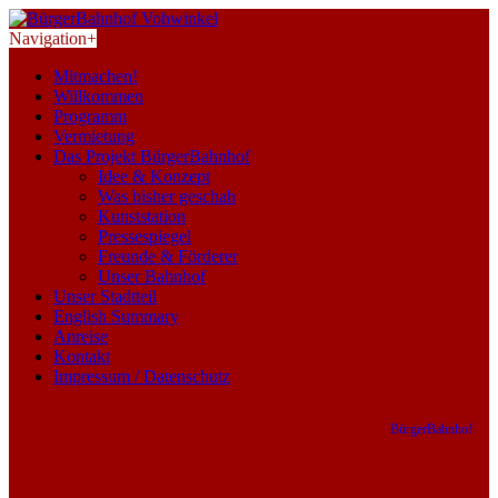
Navigation
+
Mitmachen!
Willkommen
Programm
Vermietung
Das Projekt BürgerBahnhof
Idee & Konzept
Was bisher geschah
Kunststation
Pressespiegel
Freunde & Förderer
Unser Bahnhof
Unser Stadtteil
English Summary
Anreise
Kontakt
Impressum / Datenschutz
BürgerBahnhof