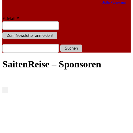
BüBa Videokanal
E-Mail
*
SaitenReise – Sponsoren