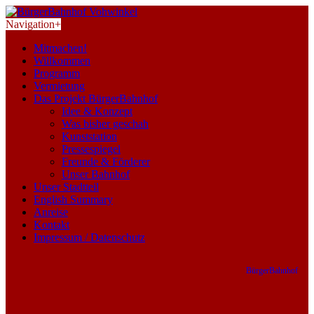
Navigation
+
Mitmachen!
Willkommen
Programm
Vermietung
Das Projekt BürgerBahnhof
Idee & Konzept
Was bisher geschah
Kunststation
Pressespiegel
Freunde & Förderer
Unser Bahnhof
Unser Stadtteil
English Summary
Anreise
Kontakt
Impressum / Datenschutz
BürgerBahnhof