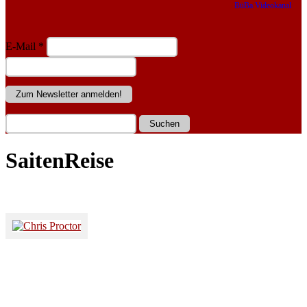
BüBa Videokanal
E-Mail
*
SaitenReise